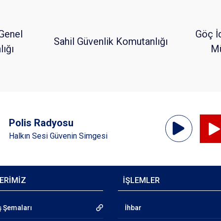
Genel
Göç İ
Sahil Güvenlik Komutanlığı
ığı
Mü
Ses
Polis Radyosu
Oynatıcı
Halkın Sesi Güvenin Simgesi
ERİMİZ
İŞLEMLER
ş Şemaları
İhbar