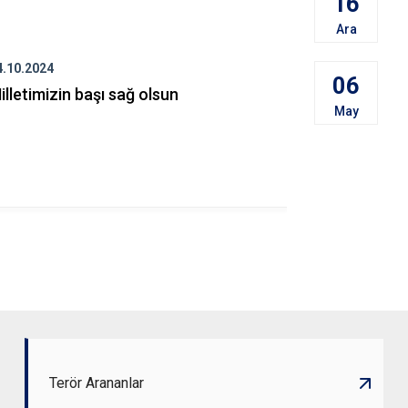
16
Ara
4.10.2024
23.10.2024
06
illetimizin başı sağ olsun
Kaçakçılık 
May
Mücadele 
görevlileri
15/10/2024 
çalışmalar
Terör Arananlar