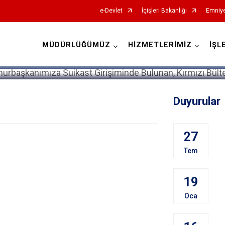
e-Devlet
İçişleri Bakanlığı
Emniye
MÜDÜRLÜĞÜMÜZ
HİZMETLERİMİZ
İŞL
İl Emniyet Müdürlükleri
Duyurular
27
Tem
19
Oca