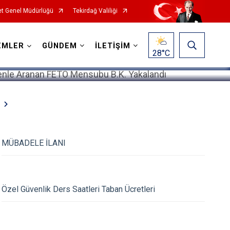
t Genel Müdürlüğü
Tekirdağ Valiliği
1
/
5
EMLER
GÜNDEM
İLETİŞİM
28
°C
MÜBADELE İLANI
Özel Güvenlik Ders Saatleri Taban Ücretleri