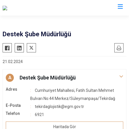
İl Emniyet Müdürlükleri
Destek Şube Müdürlüğü
21.02.2024
Destek Şube Müdürlüğü
A
Adres
Cumhuriyet Mahallesi, Fatih Sultan Mehmet
Bulvarı No:44 Merkez/Süleymanpaşa/Tekirdağ
E-Posta
tekirdaglojistik@egm.gov.tr
Telefon
6921
Haritada Gör