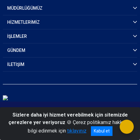
MÜDÜRLÜĞÜMÜZ
HİZMETLERİMİZ
İŞLEMLER
GÜNDEM
İLETİŞİM
© 2026 Tekirdağ Emniyet Müdürlüğü
Sizlere daha iyi hizmet verebilmek için sitemizde
çerezlere yer veriyoruz
🍪 Çerez politikamız hakkında
bilgi edinmek için
tıklayınız
Kabul et